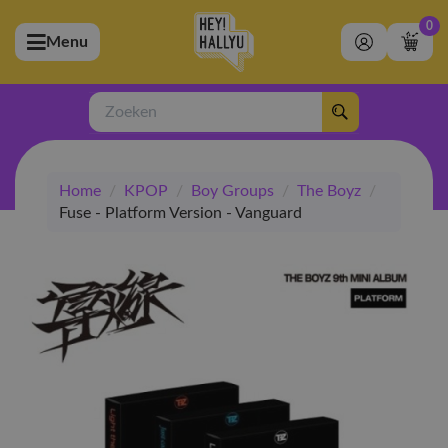
0
Menu
bmenu (Artiesten)
ubmenu (Merchandise)
Zoeken
bmenu (Exclusive)
Home
/
KPOP
/
Boy Groups
/
The Boyz
/
bmenu (Winkel)
Fuse - Platform Version - Vanguard