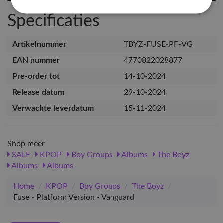
Specificaties
Artikelnummer
TBYZ-FUSE-PF-VG
EAN nummer
4770822028877
Pre-order tot
14-10-2024
Release datum
29-10-2024
Verwachte leverdatum
15-11-2024
Shop meer
SALE
KPOP
Boy Groups
Albums
The Boyz
Albums
Albums
Home
/
KPOP
/
Boy Groups
/
The Boyz
/
Fuse - Platform Version - Vanguard