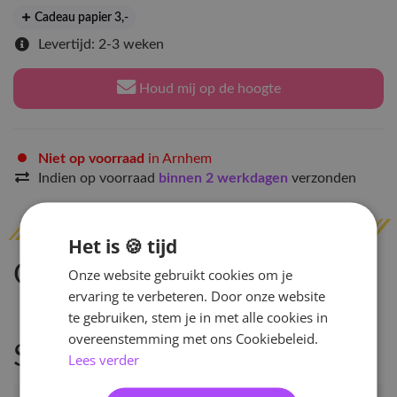
Cadeau papier 3
,-
Levertijd: 2-3 weken
Houd mij op de hoogte
Niet op voorraad
in Arnhem
Indien op voorraad
binnen 2 werkdagen
verzonden
Het is 🍪 tijd
Omschrijving
Onze website gebruikt cookies om je
ervaring te verbeteren. Door onze website
te gebruiken, stem je in met alle cookies in
overeenstemming met ons Cookiebeleid.
Specificaties
Lees verder