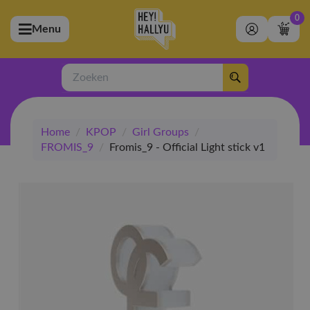
0
Menu
bmenu (Artiesten)
ubmenu (Merchandise)
Zoeken
bmenu (Exclusive)
Home
/
KPOP
/
Girl Groups
/
bmenu (Winkel)
FROMIS_9
/
Fromis_9 - Official Light stick v1