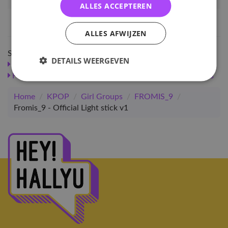
Artikelnummer
F9-OLS
ALLES ACCEPTEREN
EAN nummer
8809863116147
ALLES AFWIJZEN
Shop meer
DETAILS WEERGEVEN
SALE
KPOP
Girl Groups
Merchandise
FROMIS_9
Merchandise
Merchandise
Light Sticks
Home
/
KPOP
/
Girl Groups
/
FROMIS_9
/
Fromis_9 - Official Light stick v1