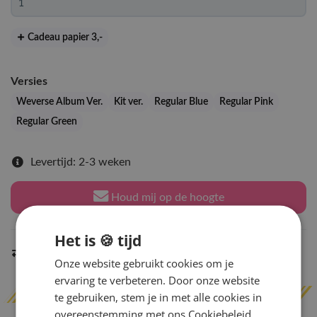
Cadeau papier 3
,-
Versies
Weverse Album Ver.
Kit ver.
Regular Blue
Regular Pink
Regular Green
Levertijd: 2-3 weken
Houd mij op de hoogte
Het is 🍪 tijd
Indien op voorraad
binnen 2 werkdagen
verzonden
Onze website gebruikt cookies om je
ervaring te verbeteren. Door onze website
te gebruiken, stem je in met alle cookies in
overeenstemming met ons Cookiebeleid.