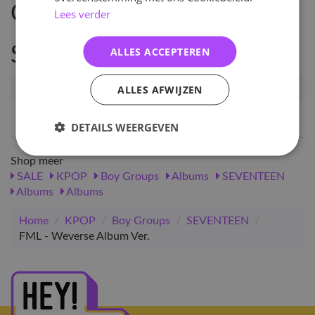
Omschrijving
Lees verder
Specificaties
ALLES ACCEPTEREN
Artikelnummer
74134
ALLES AFWIJZEN
EAN nummer
1000000741346
DETAILS WEERGEVEN
Shop meer
SALE
KPOP
Boy Groups
Albums
SEVENTEEN
Albums
Albums
Home
/
KPOP
/
Boy Groups
/
SEVENTEEN
/
FML - Weverse Album Ver.