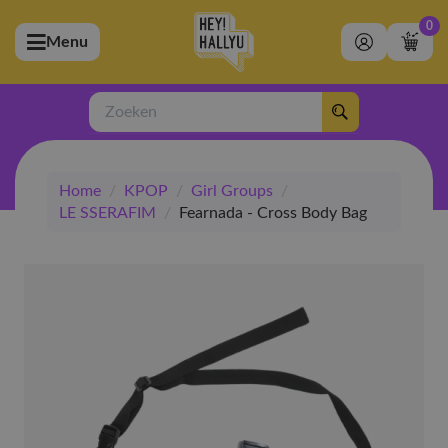
0
Menu
bmenu (Artiesten)
ubmenu (Merchandise)
Zoeken
bmenu (Exclusive)
Home
/
KPOP
/
Girl Groups
/
bmenu (Winkel)
LE SSERAFIM
/
Fearnada - Cross Body Bag