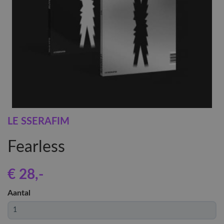
LE SSERAFIM
Fearless
€ 28
,-
Aantal