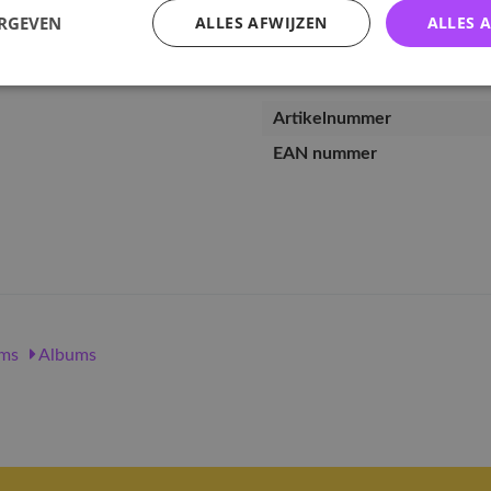
ERGEVEN
ALLES AFWIJZEN
ALLES 
Specificaties
Artikelnummer
EAN nummer
ms
Albums