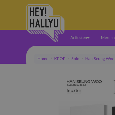
Artiesten
Mercha
Home
/
KPOP
/
Solo
/
Han Seung Woo