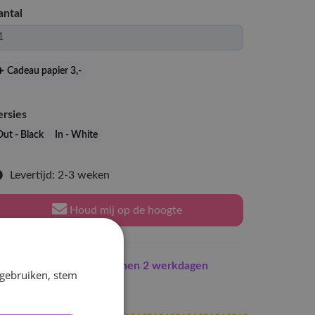
antal
Cadeau papier 3
,-
ersies
Out - Black
In - White
Levertijd: 2-3 weken
Houd mij op de hoogte
Indien op voorraad
binnen 2 werkdagen
 gebruiken, stem
erzonden