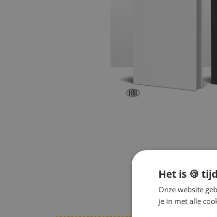
Het is 🍪 tij
Onze website gebr
je in met alle c