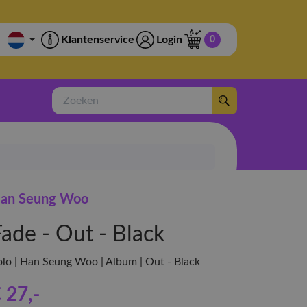
Klantenservice
Login
0
Zoeken
an Seung Woo
Fade - Out - Black
olo | Han Seung Woo | Album | Out - Black
 27
,-