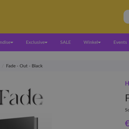
ndise
Exclusive
SALE
Winkel
Events
/
Fade - Out - Black
H
S
€