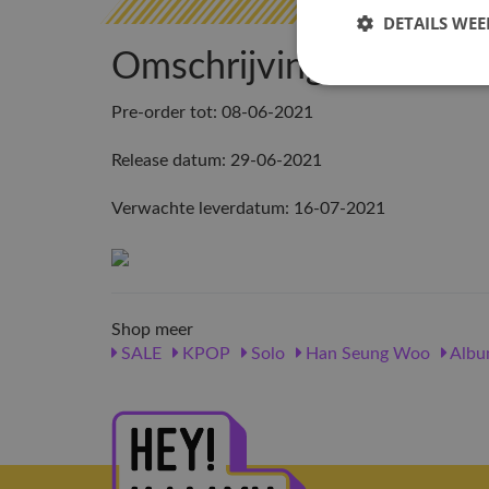
DETAILS WE
Omschrijving
Pre-order tot: 08-06-2021
Release datum: 29-06-2021
Verwachte leverdatum: 16-07-2021
Shop meer
SALE
KPOP
Solo
Han Seung Woo
Albu