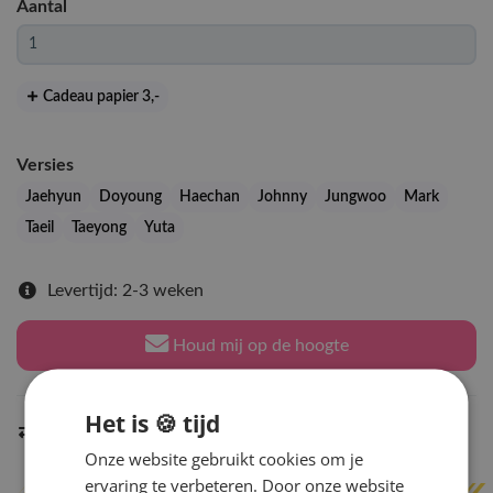
Aantal
Cadeau papier 3
,-
Versies
Jaehyun
Doyoung
Haechan
Johnny
Jungwoo
Mark
Taeil
Taeyong
Yuta
Levertijd: 2-3 weken
Houd mij op de hoogte
Het is 🍪 tijd
Indien op voorraad
binnen 2 werkdagen
verzonden
Onze website gebruikt cookies om je
ervaring te verbeteren. Door onze website