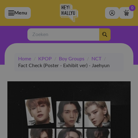
0
Menu
bmenu (Artiesten)
ubmenu (Merchandise)
Zoeken
bmenu (Exclusive)
Home
/
KPOP
/
Boy Groups
/
NCT
/
bmenu (Winkel)
Fact Check (Poster - Exhibit ver) - Jaehyun