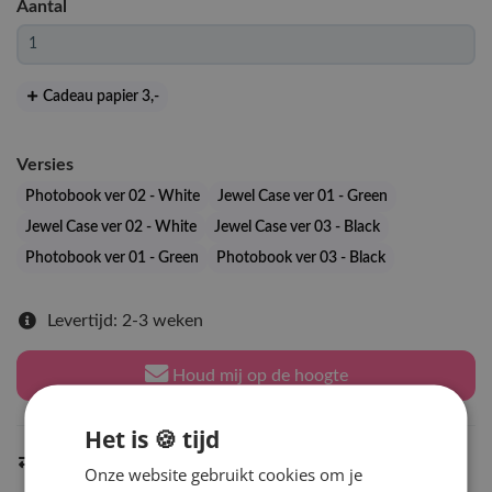
Aantal
Cadeau papier 3
,-
Versies
Photobook ver 02 - White
Jewel Case ver 01 - Green
Jewel Case ver 02 - White
Jewel Case ver 03 - Black
Photobook ver 01 - Green
Photobook ver 03 - Black
Levertijd: 2-3 weken
Houd mij op de hoogte
Het is 🍪 tijd
Indien op voorraad
binnen 2 werkdagen
verzonden
Onze website gebruikt cookies om je