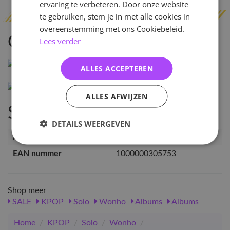
ervaring te verbeteren. Door onze website
te gebruiken, stem je in met alle cookies in
overeenstemming met ons Cookiebeleid.
Omschrijving
Lees verder
ALLES ACCEPTEREN
ALLES AFWIJZEN
Specificaties
DETAILS WEERGEVEN
Artikelnummer
30575
EAN nummer
1000000305753
Shop meer
SALE
KPOP
Solo
Wonho
Albums
Albums
Home
/
KPOP
/
Solo
/
Wonho
/