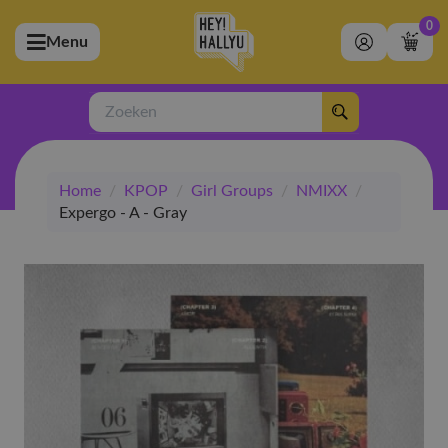
0
Menu
bmenu (Artiesten)
ubmenu (Merchandise)
Zoeken
bmenu (Exclusive)
Home
/
KPOP
/
Girl Groups
/
NMIXX
/
bmenu (Winkel)
Expergo - A - Gray