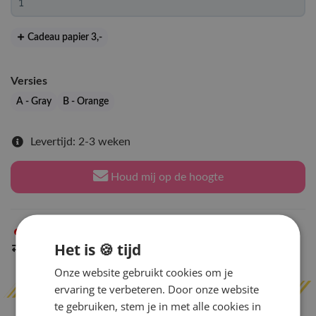
Cadeau papier 3
,-
Versies
A - Gray
B - Orange
Levertijd: 2-3 weken
Houd mij op de hoogte
Niet op voorraad
in Arnhem
Het is 🍪 tijd
Indien op voorraad
binnen 2 werkdagen
verzonden
Onze website gebruikt cookies om je
ervaring te verbeteren. Door onze website
te gebruiken, stem je in met alle cookies in