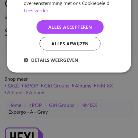
Omschrijving
overeenstemming met ons Cookiebeleid.
Lees verder
ALLES ACCEPTEREN
Specificaties
ALLES AFWIJZEN
Artikelnummer
79943
EAN nummer
8809755506001
DETAILS WEERGEVEN
Shop meer
SALE
KPOP
Girl Groups
Albums
NMIXX
Albums
Albums
Home
/
KPOP
/
Girl Groups
/
NMIXX
/
Expergo - A - Gray