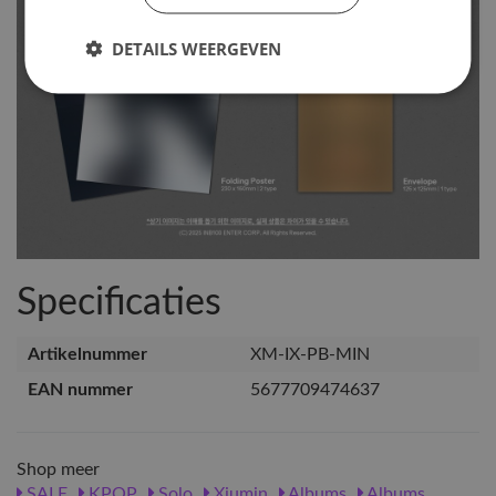
DETAILS WEERGEVEN
Specificaties
Artikelnummer
XM-IX-PB-MIN
EAN nummer
5677709474637
Shop meer
SALE
KPOP
Solo
Xiumin
Albums
Albums