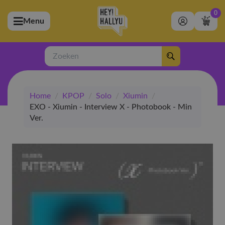
0
Menu
bmenu (Artiesten)
ubmenu (Merchandise)
Zoeken
bmenu (Exclusive)
Home
/
KPOP
/
Solo
/
Xiumin
/
bmenu (Winkel)
EXO - Xiumin - Interview X - Photobook - Min
Ver.