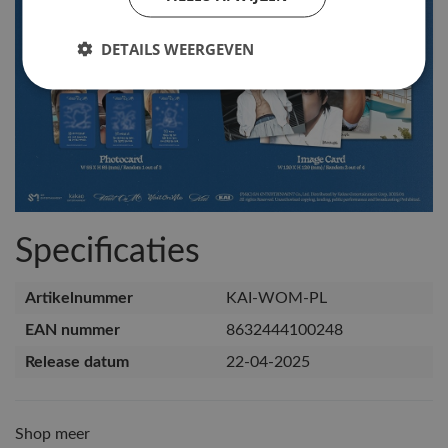
DETAILS WEERGEVEN
Specificaties
Artikelnummer
KAI-WOM-PL
EAN nummer
8632444100248
Release datum
22-04-2025
Shop meer