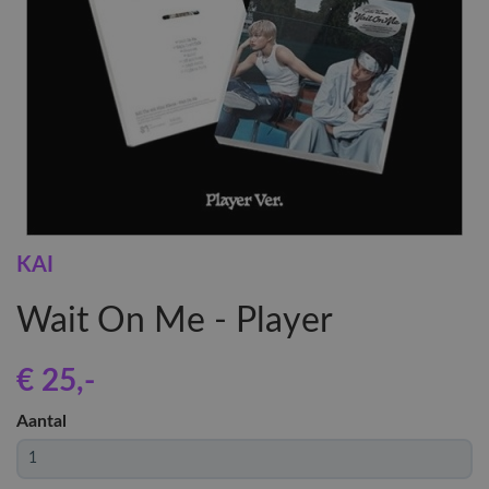
KAI
Wait On Me - Player
€ 25
,-
Aantal