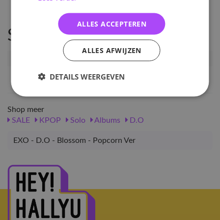
ALLES ACCEPTEREN
Specificaties
ALLES AFWIJZEN
Artikelnummer
131345
EAN nummer
8809954229473
DETAILS WEERGEVEN
Shop meer
SALE
KPOP
Solo
Albums
D.O
EXO - D.O - Blossom - Popcorn Ver