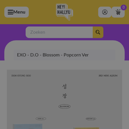
0
Menu
bmenu (Artiesten)
ubmenu (Merchandise)
Zoeken
bmenu (Exclusive)
EXO - D.O - Blossom - Popcorn Ver
bmenu (Winkel)