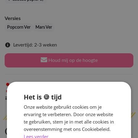
Versies
Popcorn Ver
Mars Ver
Levertijd: 2-3 weken
Houd mij op de hoogte
Niet op voorraad
in Arnhem
Niet op voorraad
in Amsterdam
Het is 🍪 tijd
Indien op voorraad
binnen 2 werkdagen
verzonden
Onze website gebruikt cookies om je
ervaring te verbeteren. Door onze website
te gebruiken, stem je in met alle cookies in
overeenstemming met ons Cookiebeleid.
Omschrijving
Lees verder