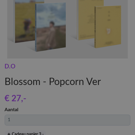
D.O
Blossom - Popcorn Ver
€ 27
,-
Aantal
Cadeau papier 3
,-