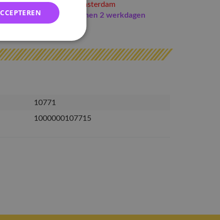
Niet op voorraad
in Amsterdam
ACCEPTEREN
Indien op voorraad
binnen 2 werkdagen
erzonden
10771
1000000107715