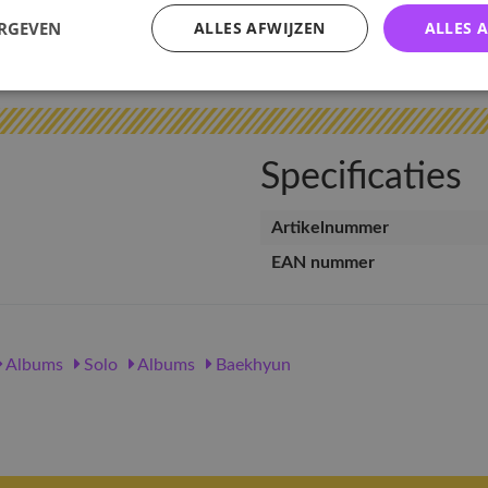
ERGEVEN
ALLES AFWIJZEN
ALLES 
v
Specificaties
Artikelnummer
EAN nummer
Albums
Solo
Albums
Baekhyun