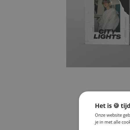
Het is 🍪 tij
Onze website gebr
je in met alle c