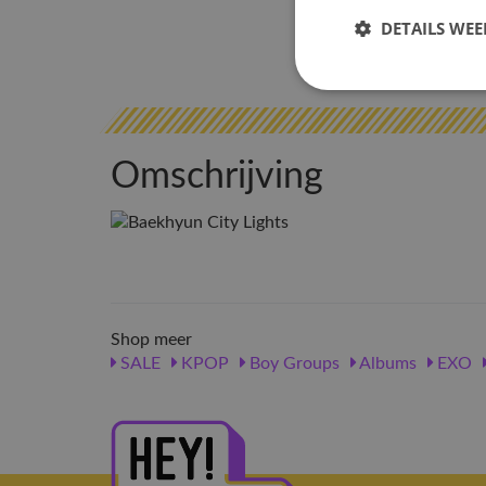
DETAILS WE
Omschrijving
Shop meer
SALE
KPOP
Boy Groups
Albums
EXO