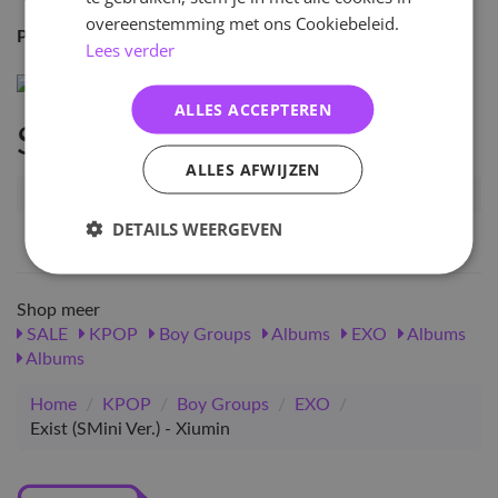
overeenstemming met ons Cookiebeleid.
Pre-order Benefit:
None
Lees verder
ALLES ACCEPTEREN
Specificaties
ALLES AFWIJZEN
Artikelnummer
101606
DETAILS WEERGEVEN
EAN nummer
1000001016061
Shop meer
SALE
KPOP
Boy Groups
Albums
EXO
Albums
Albums
Home
/
KPOP
/
Boy Groups
/
EXO
/
Exist (SMini Ver.) - Xiumin