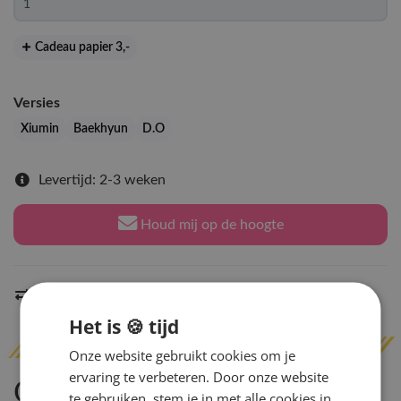
Cadeau papier 3
,-
Versies
Xiumin
Baekhyun
D.O
Levertijd: 2-3 weken
Houd mij op de hoogte
Indien op voorraad
binnen 2 werkdagen
verzonden
Het is 🍪 tijd
Onze website gebruikt cookies om je
ervaring te verbeteren. Door onze website
Omschrijving
te gebruiken, stem je in met alle cookies in