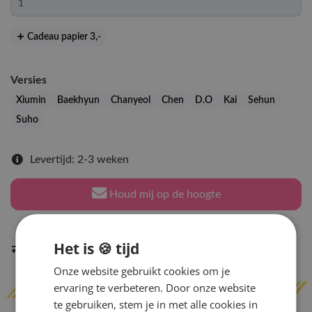
Cadeau papier 3
,-
Versies
Xiumin
Baekhyun
Chanyeol
Chen
D.O
Kai
Sehun
Suho
Levertijd: 2-3 weken
Houd mij op de hoogte
Het is 🍪 tijd
Indien op voorraad
binnen 2 werkdagen
verzonden
Onze website gebruikt cookies om je
ervaring te verbeteren. Door onze website
te gebruiken, stem je in met alle cookies in