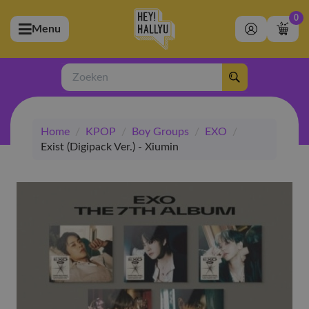
0
Menu
bmenu (Artiesten)
ubmenu (Merchandise)
Zoeken
bmenu (Exclusive)
Home
/
KPOP
/
Boy Groups
/
EXO
/
bmenu (Winkel)
Exist (Digipack Ver.) - Xiumin