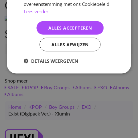
overeenstemming met ons Cookiebeleid.
Omschrijving
Lees verder
ALLES ACCEPTEREN
Specificaties
ALLES AFWIJZEN
Artikelnummer
101561
EAN nummer
1000001015613
DETAILS WEERGEVEN
Shop meer
SALE
KPOP
Boy Groups
Albums
EXO
Albums
Albums
Home
/
KPOP
/
Boy Groups
/
EXO
/
Exist (Digipack Ver.) - Xiumin