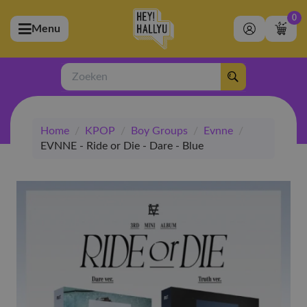
0
Menu
bmenu (Artiesten)
ubmenu (Merchandise)
Zoeken
bmenu (Exclusive)
Home
/
KPOP
/
Boy Groups
/
Evnne
/
bmenu (Winkel)
EVNNE - Ride or Die - Dare - Blue