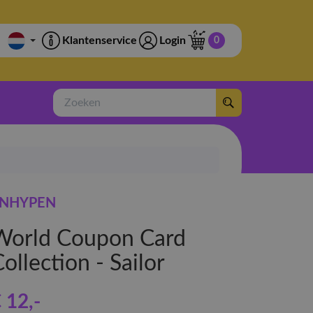
Klantenservice
Login
0
Zoeken
NHYPEN
World Coupon Card
ollection - Sailor
 12
,-