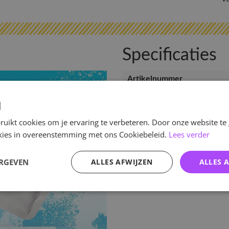
Specificaties
Artikelnummer
EAN nummer
d
Pre-order tot
uikt cookies om je ervaring te verbeteren. Door onze website te
Release datum
ookies in overeenstemming met ons Cookiebeleid.
Lees verder
Verwachte leverdatum
ERGEVEN
ALLES AFWIJZEN
ALLES 