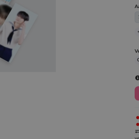
A
V
G
v