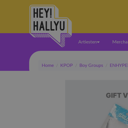
Artiesten
Mercha
Home
/
KPOP
/
Boy Groups
/
ENHYPE