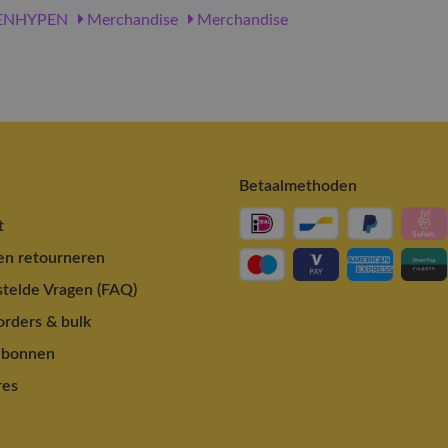
ENHYPEN
Merchandise
Merchandise
Betaalmethoden
t
en retourneren
telde Vragen (FAQ)
rders & bulk
ubonnen
res