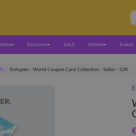
ndise
Exclusive
SALE
Winkel
Events
N
/
Enhypen - World Coupon Card Collection - Sailor - Gift
E
C
€