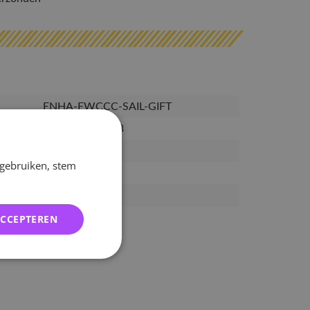
ENHA-EWCCC-SAIL-GIFT
8809949676183
12-06-2026
 gebruiken, stem
17-06-2026
03-07-2026
ACCEPTEREN