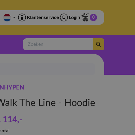
Klantenservice
Login
0
Zoeken
NHYPEN
Walk The Line - Hoodie
€ 114
,-
antal