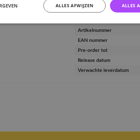
ERGEVEN
ALLES AFWIJZEN
ALLES 
Specificaties
Artikelnummer
EAN nummer
Pre-order tot
Release datum
Verwachte leverdatum