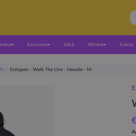
ndise
Exclusive
SALE
Winkel
Events
N
/
Enhypen - Walk The Line - Hoodie - M
E
A