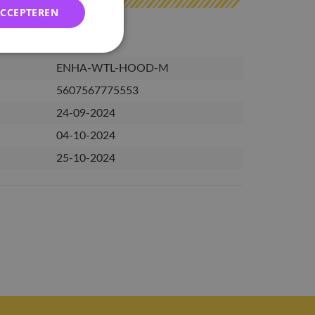
ACCEPTEREN
ENHA-WTL-HOOD-M
5607567775553
24-09-2024
04-10-2024
25-10-2024