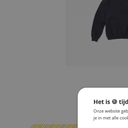
Het is 🍪 tij
Onze website gebr
je in met alle c