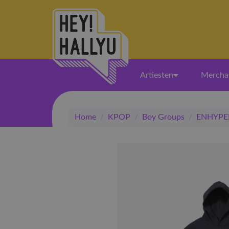
Artiesten
Mercha
Home
/
KPOP
/
Boy Groups
/
ENHYPE