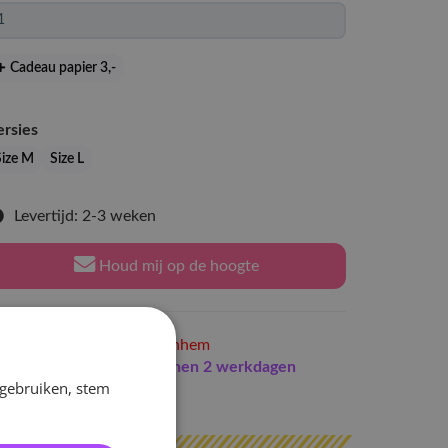
Cadeau papier 3
,-
ersies
Size M
Size L
Levertijd: 2-3 weken
Houd mij op de hoogte
Niet op voorraad
in Arnhem
Indien op voorraad
binnen 2 werkdagen
 gebruiken, stem
erzonden