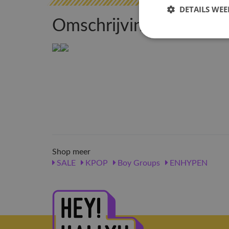
DETAILS WE
Omschrijving
Shop meer
SALE
KPOP
Boy Groups
ENHYPEN