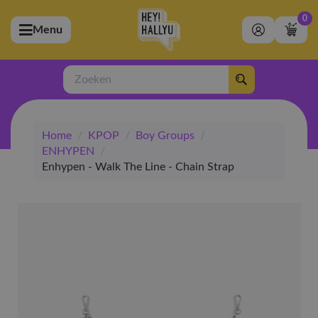
0
Menu
bmenu (Artiesten)
ubmenu (Merchandise)
Zoeken
bmenu (Exclusive)
Home
/
KPOP
/
Boy Groups
/
bmenu (Winkel)
ENHYPEN
/
Enhypen - Walk The Line - Chain Strap