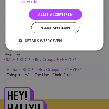
Lees verder
Artikelnummer
ENHA-WTL-CS
EAN nummer
8344484956289
ALLES ACCEPTEREN
Pre-order tot
24-09-2024
ALLES AFWIJZEN
Release datum
04-10-2024
Verwachte leverdatum
25-10-2024
DETAILS WEERGEVEN
Shop meer
SALE
KPOP
Boy Groups
ENHYPEN
Home
/
KPOP
/
Boy Groups
/
ENHYPEN
/
Enhypen - Walk The Line - Chain Strap