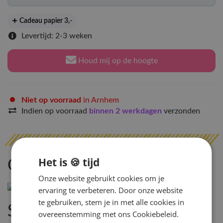
Cadeau papier 3
,-
Levertijd: 2-3 weken
Houd mij op de hoogte
Niet op voorraad
in Arnhem
Indien op voorraad
binnen 2 werkdagen
verzonden
Het is 🍪 tijd
Omschrijving
Onze website gebruikt cookies om je
ervaring te verbeteren. Door onze website
te gebruiken, stem je in met alle cookies in
Specificaties
overeenstemming met ons Cookiebeleid.