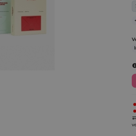
V
I
v