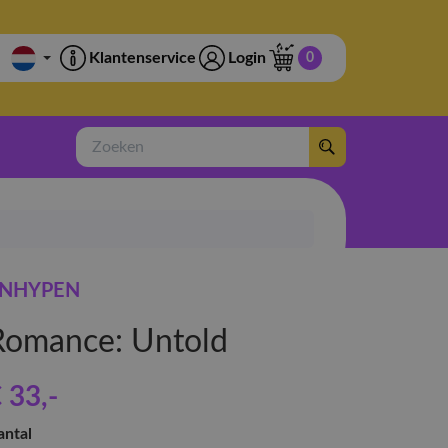
Klantenservice
Login
0
Zoeken
NHYPEN
Romance: Untold
 33
,-
antal