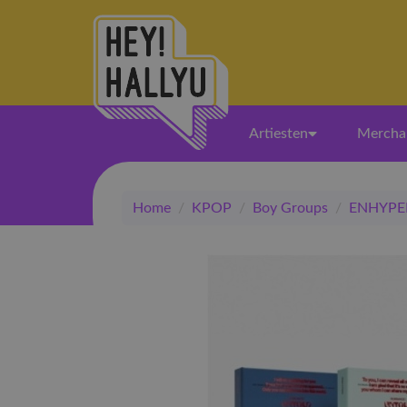
Artiesten
Mercha
Home
/
KPOP
/
Boy Groups
/
ENHYPE