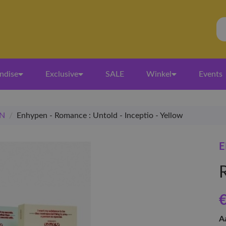
ndise
Exclusive
SALE
Winkel
Events
N
/
Enhypen - Romance : Untold - Inceptio - Yellow
E
€
A