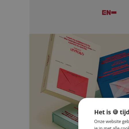
Het is 🍪 tij
Onze website gebr
je in met alle c