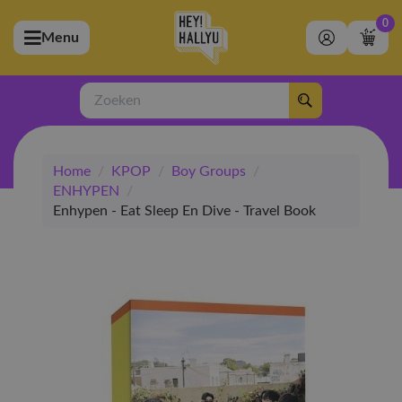
0
Menu
bmenu (Artiesten)
ubmenu (Merchandise)
Zoeken
bmenu (Exclusive)
Home
/
KPOP
/
Boy Groups
/
bmenu (Winkel)
ENHYPEN
/
Enhypen - Eat Sleep En Dive - Travel Book