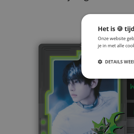
Het is 🍪 tij
Onze website gebr
je in met alle c
DETAILS WE