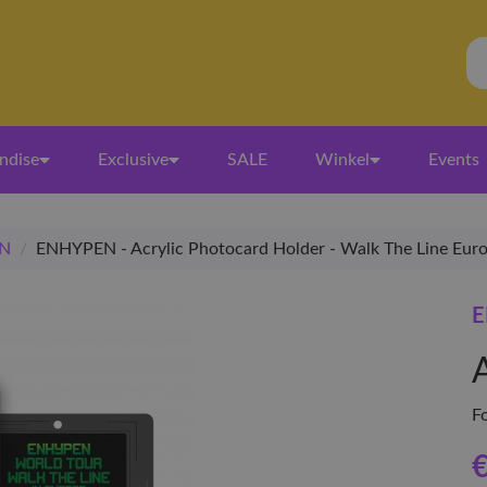
ndise
Exclusive
SALE
Winkel
Events
N
/
ENHYPEN - Acrylic Photocard Holder - Walk The Line Eur
E
F
€