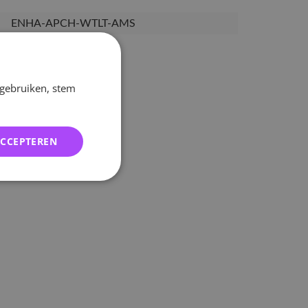
ENHA-APCH-WTLT-AMS
1000000343243
 gebruiken, stem
ACCEPTEREN