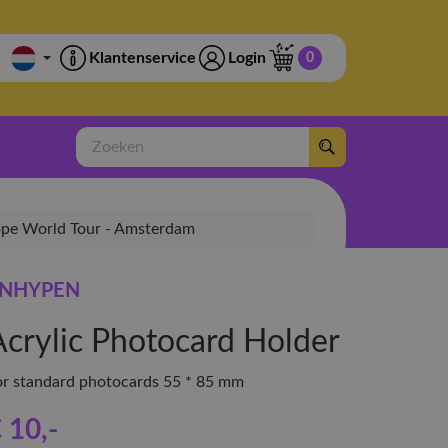
Klantenservice
Login
0
Zoeken
ope World Tour - Amsterdam
NHYPEN
Acrylic Photocard Holder
or standard photocards 55 * 85 mm
 10
,-