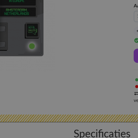
A
v
Specificaties