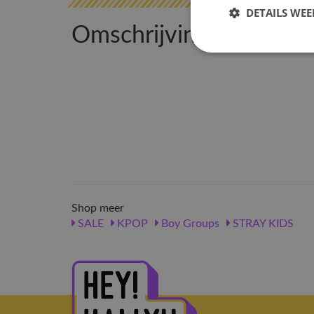
DETAILS WE
Omschrijving
Shop meer
SALE
KPOP
Boy Groups
STRAY KIDS