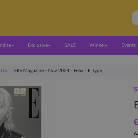
ndise
Exclusive
SALE
Winkel
Events
IDS
/
Elle Magazine - Nov 2024 - Felix - E Type
S
E
€
A