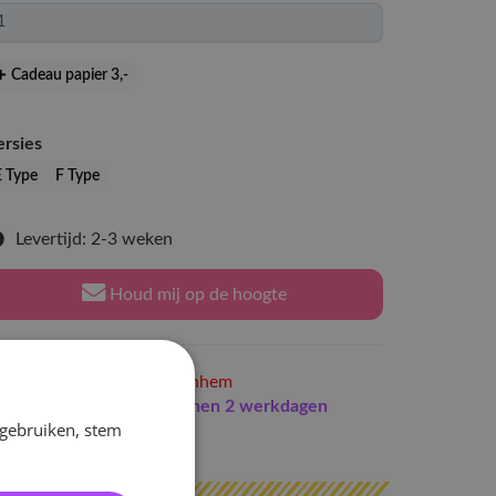
Cadeau papier 3
,-
ersies
E Type
F Type
Levertijd: 2-3 weken
Houd mij op de hoogte
Niet op voorraad
in Arnhem
Indien op voorraad
binnen 2 werkdagen
 gebruiken, stem
erzonden