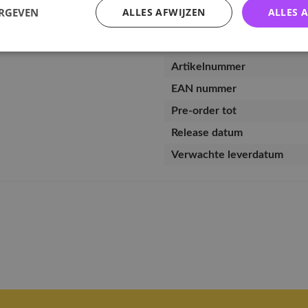
ERGEVEN
ALLES AFWIJZEN
ALLES 
Specificaties
Artikelnummer
EAN nummer
Pre-order tot
Release datum
Verwachte leverdatum