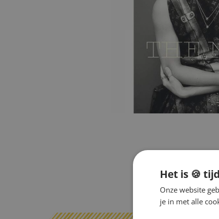
Het is 🍪 tij
Onze website gebr
je in met alle c