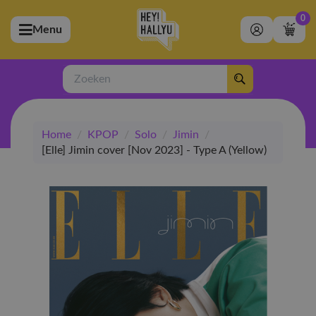
0
Menu
bmenu (Artiesten)
ubmenu (Merchandise)
Zoeken
bmenu (Exclusive)
Home
/
KPOP
/
Solo
/
Jimin
/
bmenu (Winkel)
[Elle] Jimin cover [Nov 2023] - Type A (Yellow)