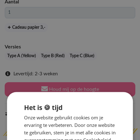
Aantal
Cadeau papier 3
,-
Versies
Type A (Yellow)
Type B (Red)
Type C (Blue)
Levertijd: 2-3 weken
Houd mij op de hoogte
Het is 🍪 tijd
Indien op voorraad
binnen 2 werkdagen
verzonden
Onze website gebruikt cookies om je
ervaring te verbeteren. Door onze website
te gebruiken, stem je in met alle cookies in
overeenstemming met ons Cookiebeleid.