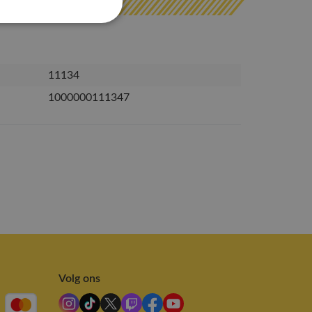
11134
1000000111347
Volg ons