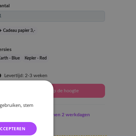
antal
Cadeau papier 3
,-
ersies
arth - Blue
Kepler - Red
Levertijd: 2-3 weken
Houd mij op de hoogte
 gebruiken, stem
Indien op voorraad
binnen 2 werkdagen
erzonden
ACCEPTEREN