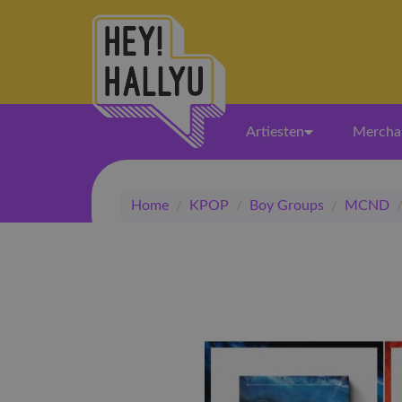
Artiesten
Mercha
Home
/
KPOP
/
Boy Groups
/
MCND