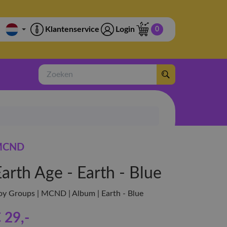
Klantenservice
Login
0
Zoeken
MCND
arth Age - Earth - Blue
oy Groups | MCND | Album | Earth - Blue
 29
,-