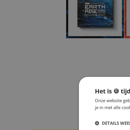
Het is 🍪 tij
Onze website gebr
je in met alle c
DETAILS WE