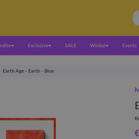
ndise
Exclusive
SALE
Winkel
Events
/
Earth Age - Earth - Blue
E
B
€