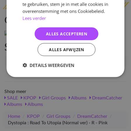
te gebruiken, stem je in met alle cookies in
overeenstemming met ons Cookiebeleid.
Lees verder
Omschrijving
ALLES ACCEPTEREN
Specificaties
ALLES AFWIJZEN
Artikelnummer
10523
DETAILS WEERGEVEN
EAN nummer
1000000105230
Shop meer
SALE
KPOP
Girl Groups
Albums
DreamCatcher
Albums
Albums
Home
/
KPOP
/
Girl Groups
/
DreamCatcher
/
Dystopia : Road To Utopia (Normal ver) - R - Pink