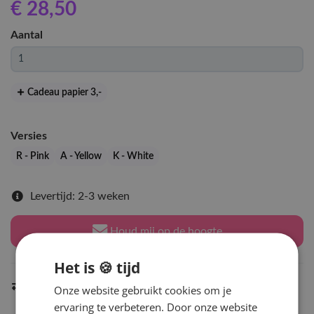
€ 28
,50
Aantal
Cadeau papier 3
,-
Versies
R - Pink
A - Yellow
K - White
Levertijd: 2-3 weken
Houd mij op de hoogte
Het is 🍪 tijd
Indien op voorraad
binnen 2 werkdagen
verzonden
Onze website gebruikt cookies om je
ervaring te verbeteren. Door onze website