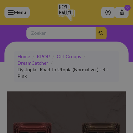
0
Menu
bmenu (Artiesten)
ubmenu (Merchandise)
Zoeken
bmenu (Exclusive)
Home
/
KPOP
/
Girl Groups
/
bmenu (Winkel)
DreamCatcher
/
Dystopia : Road To Utopia (Normal ver) - R -
Pink