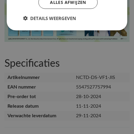
ALLES AFWIJZEN
DETAILS WEERGEVEN
Specificaties
Artikelnummer
NCTD-DS-VF1-JIS
EAN nummer
5547527757994
Pre-order tot
28-10-2024
Release datum
11-11-2024
Verwachte leverdatum
29-11-2024