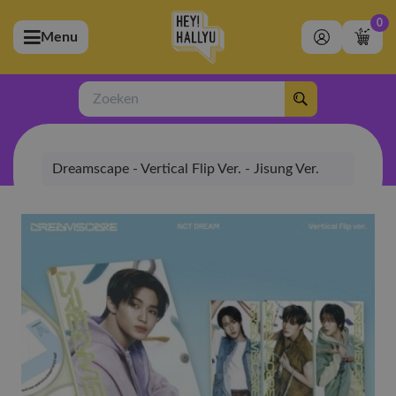
0
Menu
bmenu (Artiesten)
ubmenu (Merchandise)
Zoeken
bmenu (Exclusive)
Dreamscape - Vertical Flip Ver. - Jisung Ver.
bmenu (Winkel)