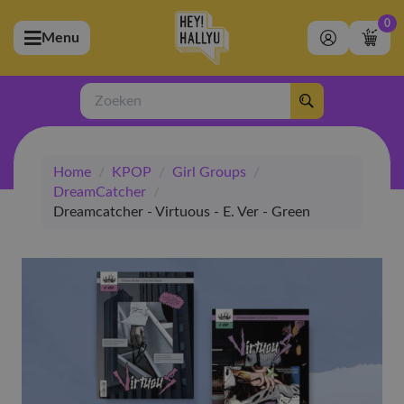
0
Menu
bmenu (Artiesten)
ubmenu (Merchandise)
Zoeken
bmenu (Exclusive)
Home
/
KPOP
/
Girl Groups
/
bmenu (Winkel)
DreamCatcher
/
Dreamcatcher - Virtuous - E. Ver - Green