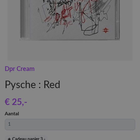
Dpr Cream
Pysche : Red
€ 25
,-
Aantal
Cadeau papier 3
,-