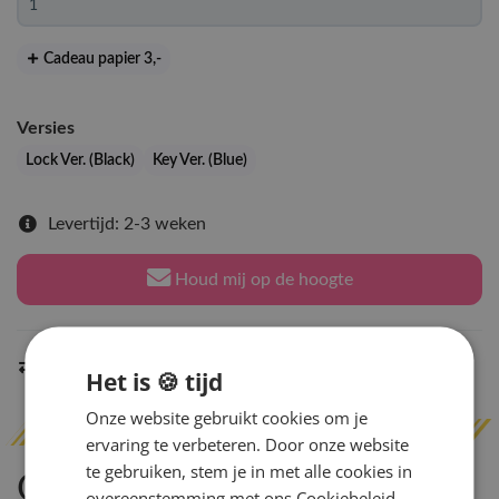
Cadeau papier 3
,-
Versies
Lock Ver. (Black)
Key Ver. (Blue)
Levertijd: 2-3 weken
Houd mij op de hoogte
Indien op voorraad
binnen 2 werkdagen
verzonden
Het is 🍪 tijd
Onze website gebruikt cookies om je
ervaring te verbeteren. Door onze website
te gebruiken, stem je in met alle cookies in
Omschrijving
overeenstemming met ons Cookiebeleid.