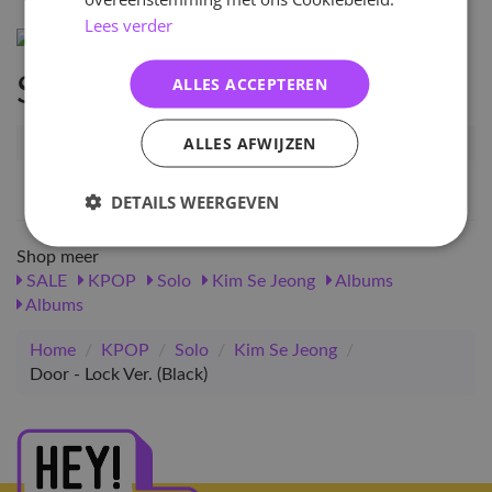
Lees verder
ALLES ACCEPTEREN
Specificaties
ALLES AFWIJZEN
Artikelnummer
115824
EAN nummer
1000001158242
DETAILS WEERGEVEN
Shop meer
SALE
KPOP
Solo
Kim Se Jeong
Albums
Albums
Home
/
KPOP
/
Solo
/
Kim Se Jeong
/
Door - Lock Ver. (Black)