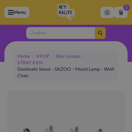
0
Menu
bmenu (Artiesten)
ubmenu (Merchandise)
Zoeken
bmenu (Exclusive)
Home
/
KPOP
/
Boy Groups
/
bmenu (Winkel)
STRAY KIDS
/
Dominate Seoul - SKZOO - Mood Lamp - Wolf
Chan