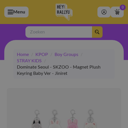
0
Menu
bmenu (Artiesten)
ubmenu (Merchandise)
Zoeken
bmenu (Exclusive)
Home
/
KPOP
/
Boy Groups
/
bmenu (Winkel)
STRAY KIDS
/
Dominate Seoul - SKZOO - Magnet Plush
Keyring Baby Ver - Jiniret