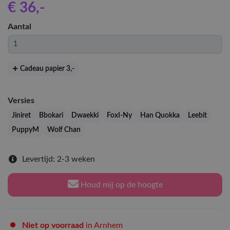
€ 36
,-
Aantal
Cadeau papier 3
,-
Versies
Jiniret
Bbokari
Dwaekki
FoxI-Ny
Han Quokka
Leebit
PuppyM
Wolf Chan
Levertijd: 2-3 weken
Houd mij op de hoogte
Niet op voorraad
in Arnhem