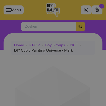
0
Menu
bmenu (Artiesten)
ubmenu (Merchandise)
Zoeken
bmenu (Exclusive)
Home
/
KPOP
/
Boy Groups
/
NCT
/
bmenu (Winkel)
DIY Cubic Painting Universe - Mark