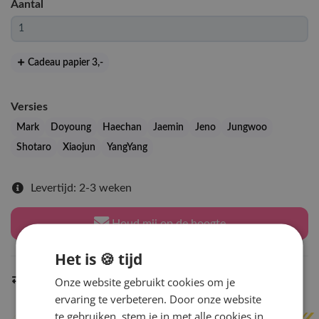
Aantal
Cadeau papier 3
,-
Versies
Mark
Doyoung
Haechan
Jaemin
Jeno
Jungwoo
Shotaro
Xiaojun
YangYang
Levertijd: 2-3 weken
Houd mij op de hoogte
Het is 🍪 tijd
Indien op voorraad
Onze website gebruikt cookies om je
binnen 2 werkdagen
verzonden
ervaring te verbeteren. Door onze website
te gebruiken, stem je in met alle cookies in