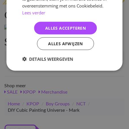
overeenstemming met ons Cookiebeleid.
Lees verder
Omschrijving
ALLES ACCEPTEREN
Specificaties
ALLES AFWIJZEN
Artikelnummer
21591
DETAILS WEERGEVEN
EAN nummer
1000000215915
Shop meer
SALE
KPOP
Merchandise
Home
/
KPOP
/
Boy Groups
/
NCT
/
DIY Cubic Painting Universe - Mark