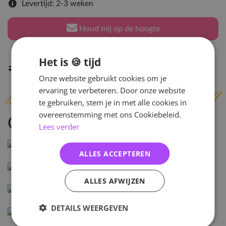
Levertijd: 2-3 weken
Houd mij op de hoogte
Het is 🍪 tijd
Indien op voorraad
binnen 2 werkdagen
verzonden
Onze website gebruikt cookies om je
ervaring te verbeteren. Door onze website
te gebruiken, stem je in met alle cookies in
overeenstemming met ons Cookiebeleid.
Omschrijving
Lees verder
ALLES ACCEPTEREN
ALLES AFWIJZEN
DETAILS WEERGEVEN