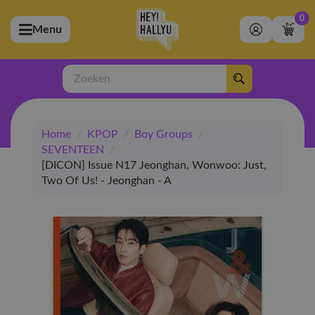
0
Menu
bmenu (Artiesten)
ubmenu (Merchandise)
Zoeken
bmenu (Exclusive)
Home
/
KPOP
/
Boy Groups
/
bmenu (Winkel)
SEVENTEEN
/
[DICON] Issue N17 Jeonghan, Wonwoo: Just,
Two Of Us! - Jeonghan - A