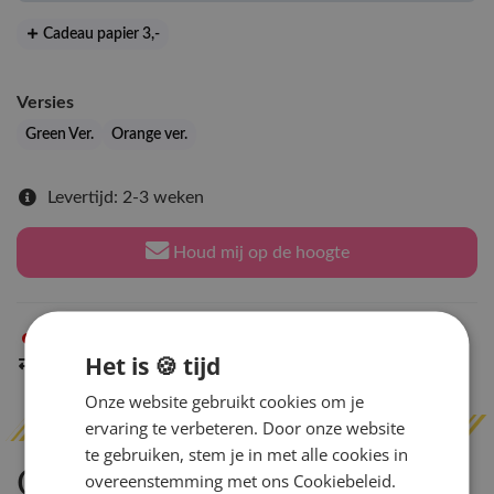
Cadeau papier 3
,-
Versies
Green Ver.
Orange ver.
Levertijd: 2-3 weken
Houd mij op de hoogte
Niet op voorraad
in Arnhem
Het is 🍪 tijd
Indien op voorraad
binnen 2 werkdagen
verzonden
Onze website gebruikt cookies om je
ervaring te verbeteren. Door onze website
te gebruiken, stem je in met alle cookies in
Omschrijving
overeenstemming met ons Cookiebeleid.