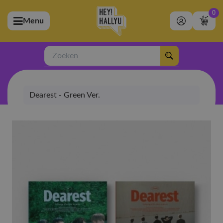
0
Menu
bmenu (Artiesten)
ubmenu (Merchandise)
Zoeken
bmenu (Exclusive)
Dearest - Green Ver.
bmenu (Winkel)