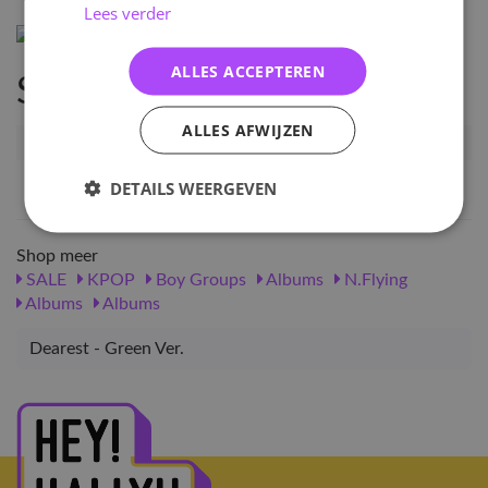
Lees verder
ALLES ACCEPTEREN
Specificaties
ALLES AFWIJZEN
Artikelnummer
53085
EAN nummer
1000000530858
DETAILS WEERGEVEN
Shop meer
SALE
KPOP
Boy Groups
Albums
N.Flying
Albums
Albums
Dearest - Green Ver.