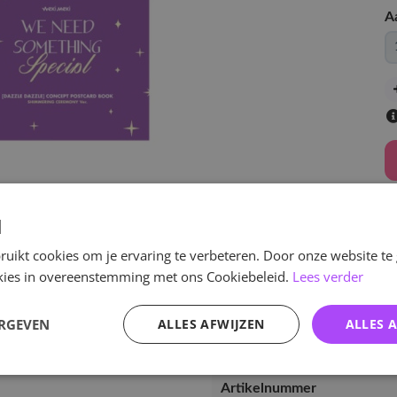
A
d
v
uikt cookies om je ervaring te verbeteren. Door onze website te
ookies in overeenstemming met ons Cookiebeleid.
Lees verder
ERGEVEN
ALLES AFWIJZEN
ALLES 
Specificaties
Artikelnummer