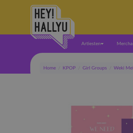
Artiesten
Mercha
Home
/
KPOP
/
Girl Groups
/
Weki Me