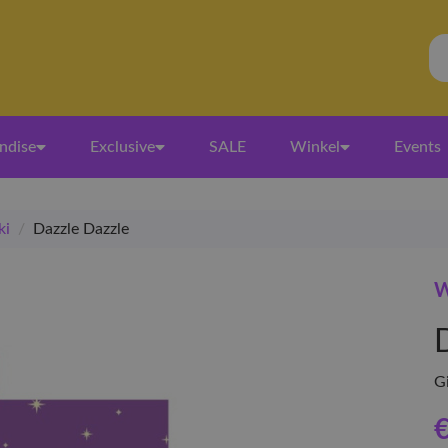
ndise
Exclusive
SALE
Winkel
Events
ki
/
Dazzle Dazzle
W
G
€