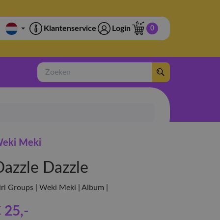
Klantenservice
Login
0
Zoeken
eki Meki
Dazzle Dazzle
irl Groups | Weki Meki | Album |
 25
,-