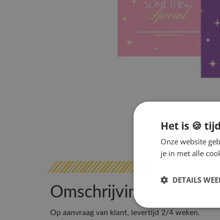
Het is 🍪 tij
Onze website gebr
je in met alle c
DETAILS WE
Omschrijving
Op aanvraag van klant, levertijd 2/4 weken.