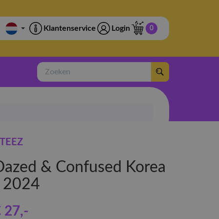
Klantenservice
Login
0
Zoeken
TEEZ
Dazed & Confused Korea
- 2024
 27
,-