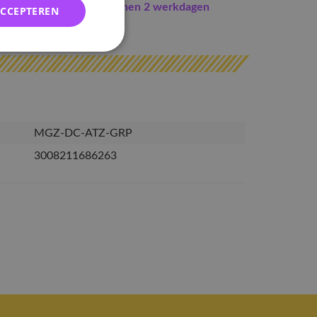
Indien op voorraad
binnen 2 werkdagen
ACCEPTEREN
erzonden
MGZ-DC-ATZ-GRP
3008211686263