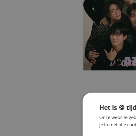
Het is 🍪 tij
Onze website gebr
je in met alle c