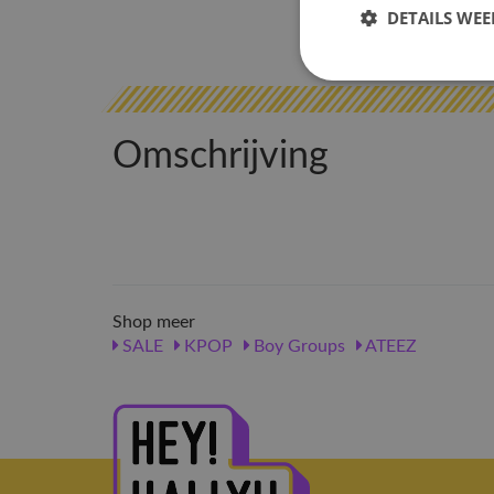
DETAILS WE
Omschrijving
Shop meer
SALE
KPOP
Boy Groups
ATEEZ