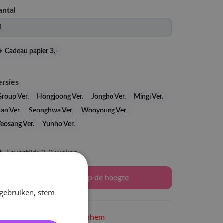
antal
Cadeau papier 3
,-
ersies
Group Ver.
Hongjoong Ver.
Jongho Ver.
Mingi Ver.
an Ver.
Seonghwa Ver.
Wooyoung Ver.
Yeosang Ver.
Yunho Ver.
Levertijd: 2-3 weken
Houd mij op de hoogte
 gebruiken, stem
Niet op voorraad
in Arnhem