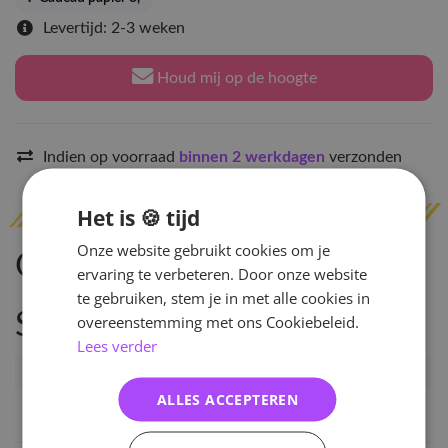
Levertijd: 2-3 weken
Houd mij op de hoogte
Indien op voorraad
binnen 2 werkdagen
verzonden
Het is 🍪 tijd
Onze website gebruikt cookies om je
Omschrijving
ervaring te verbeteren. Door onze website
te gebruiken, stem je in met alle cookies in
Specificaties
overeenstemming met ons Cookiebeleid.
Lees verder
Artikelnummer
132885
ALLES ACCEPTEREN
EAN nummer
1000001328850