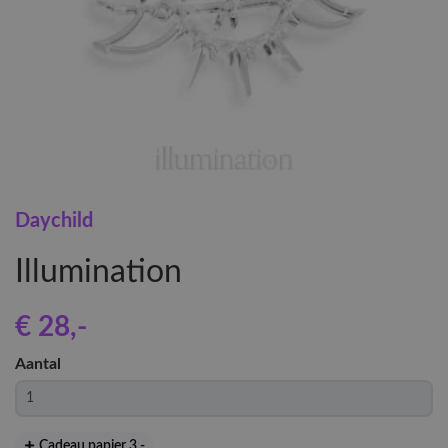
Daychild
Illumination
€ 28
,-
Aantal
Cadeau papier 3
,-