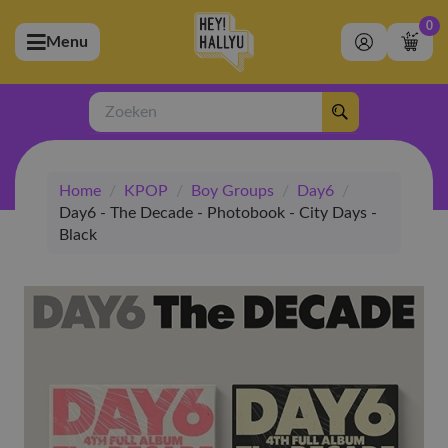
0
Menu
bmenu (Artiesten)
ubmenu (Merchandise)
Zoeken
bmenu (Exclusive)
Home
/
KPOP
/
Boy Groups
/
Day6
/
bmenu (Winkel)
Day6 - The Decade - Photobook - City Days -
Black