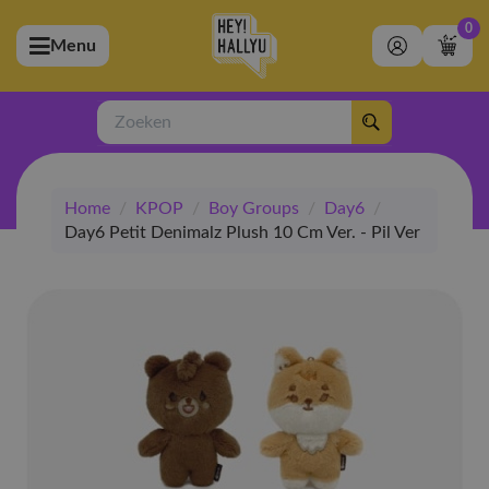
0
Menu
bmenu (Artiesten)
ubmenu (Merchandise)
Zoeken
bmenu (Exclusive)
Home
/
KPOP
/
Boy Groups
/
Day6
/
bmenu (Winkel)
Day6 Petit Denimalz Plush 10 Cm Ver. - Pil Ver