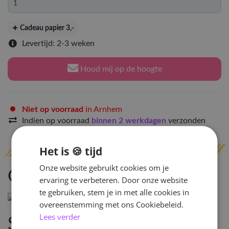
Cadeau papier 3
,-
Levertijd: 2-3 weken
Houd mij op de hoogte
Niet op voorraad
in Arnhem
Indien op voorraad
binnen 2 werkdagen
verzonden
Het is 🍪 tijd
Onze website gebruikt cookies om je
Omschrijving
ervaring te verbeteren. Door onze website
te gebruiken, stem je in met alle cookies in
overeenstemming met ons Cookiebeleid.
Lees verder
Specificaties