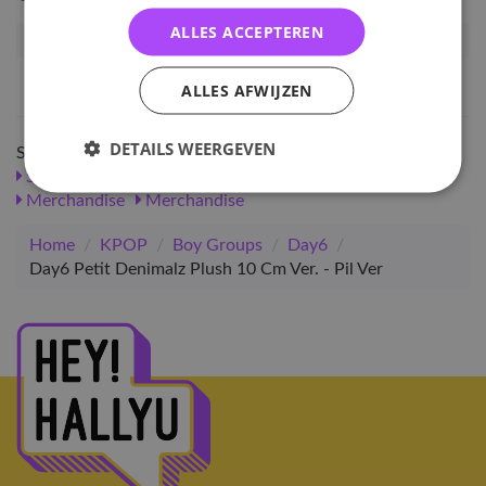
ALLES ACCEPTEREN
Artikelnummer
131565
EAN nummer
1000001315652
ALLES AFWIJZEN
DETAILS WEERGEVEN
Shop meer
SALE
KPOP
Boy Groups
Merchandise
Day6
Merchandise
Merchandise
Home
/
KPOP
/
Boy Groups
/
Day6
/
Day6 Petit Denimalz Plush 10 Cm Ver. - Pil Ver