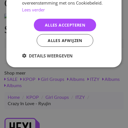
Omschrijving
overeenstemming met ons Cookiebeleid.
Lees verder
ALLES ACCEPTEREN
Specificaties
ALLES AFWIJZEN
Artikelnummer
10601
EAN nummer
1000000106015
DETAILS WEERGEVEN
Shop meer
SALE
KPOP
Girl Groups
Albums
ITZY
Albums
Albums
Home
/
KPOP
/
Girl Groups
/
ITZY
/
Crazy In Love - Ryujin