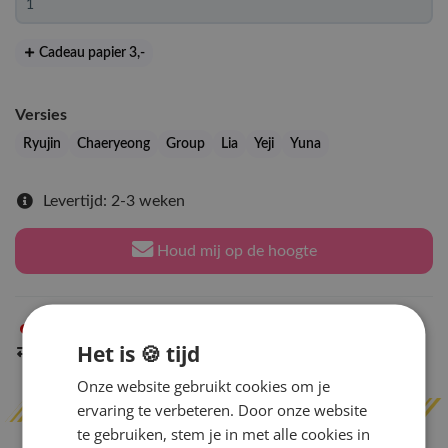
Cadeau papier 3
,-
Versies
Ryujin
Chaeryeong
Group
Lia
Yeji
Yuna
Levertijd: 2-3 weken
Houd mij op de hoogte
Niet op voorraad
in Arnhem
Het is 🍪 tijd
Indien op voorraad
binnen 2 werkdagen
verzonden
Onze website gebruikt cookies om je
ervaring te verbeteren. Door onze website
te gebruiken, stem je in met alle cookies in