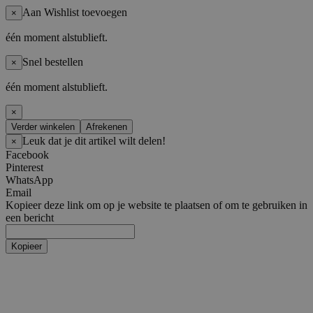
Aan Wishlist toevoegen
×
één moment alstublieft.
Snel bestellen
×
één moment alstublieft.
×
Verder winkelen
Afrekenen
Leuk dat je dit artikel wilt delen!
×
Facebook
Pinterest
WhatsApp
Email
Kopieer deze link om op je website te plaatsen of om te gebruiken in
een bericht
Kopieer
Artiesten
Boy Groups
AHOF
ATEEZ