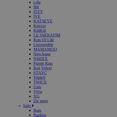
i-dle
Illit
ITZY
IVE
KATSEYE
Kep1er
KiiiKiii
LE SSERAFIM
Kiss Of Life
Loossemble
MAMAMOO
NewJeans
NMIXX
Purple Kiss
Red Velvet
STAYC
TripleS
TWICE
Unis
Viviz
XG
Zie meer
Solo
Bain
Baekho