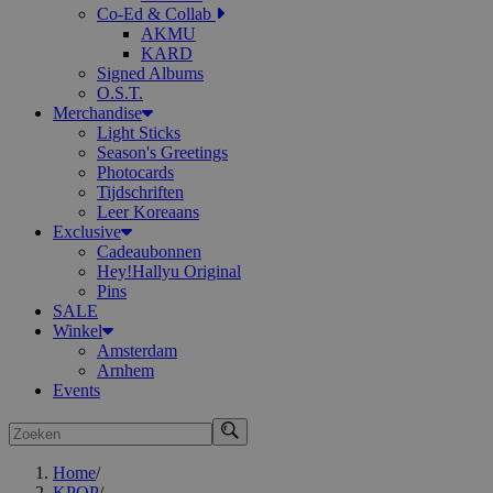
Co-Ed & Collab
AKMU
KARD
Signed Albums
O.S.T.
Merchandise
Light Sticks
Season's Greetings
Photocards
Tijdschriften
Leer Koreaans
Exclusive
Cadeaubonnen
Hey!Hallyu Original
Pins
SALE
Winkel
Amsterdam
Arnhem
Events
Zoeken
Home
/
KPOP
/