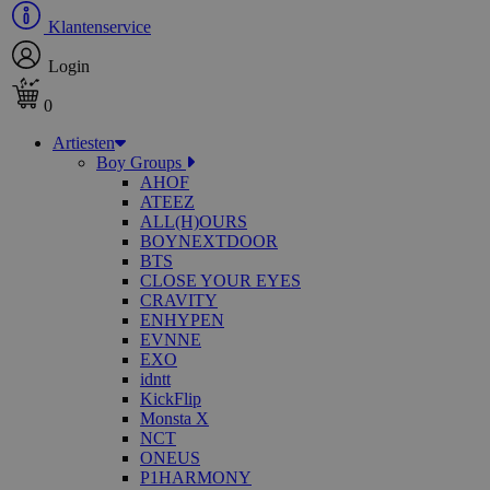
Klantenservice
Login
0
Artiesten
Boy Groups
AHOF
ATEEZ
ALL(H)OURS
BOYNEXTDOOR
BTS
CLOSE YOUR EYES
CRAVITY
ENHYPEN
EVNNE
EXO
idntt
KickFlip
Monsta X
NCT
ONEUS
P1HARMONY