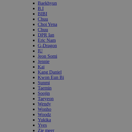
Baekhyun
B.I
BIBI
Chuu
Choi Yena
Chuu
DPR Ian
Eric Nam
G-Dragon
IU
Jeon Somi
Jennie
Kai
Kang Daniel
Kwon Eun Bi
Sunmi
Taemin
Soojin
Taeyeon
Wendy
Wonho
Woodz
Yukika
Yves
Zie meer