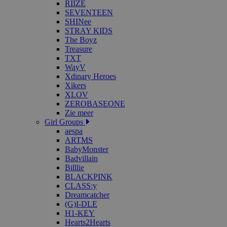
RIIZE
SEVENTEEN
SHINee
STRAY KIDS
The Boyz
Treasure
TXT
WayV
Xdinary Heroes
Xikers
XLOV
ZEROBASEONE
Zie meer
Girl Groups
aespa
ARTMS
BabyMonster
Badvillain
Billlie
BLACKPINK
CLASS:y
Dreamcatcher
(G)I-DLE
H1-KEY
Hearts2Hearts