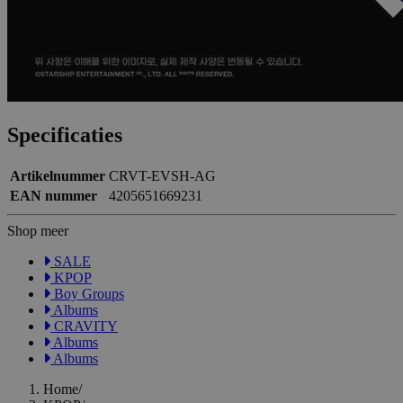
Specificaties
Artikelnummer
CRVT-EVSH-AG
EAN nummer
4205651669231
Shop meer
SALE
KPOP
Boy Groups
Albums
CRAVITY
Albums
Albums
Home
/