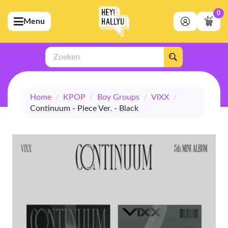
0
Menu
bmenu (Artiesten)
ubmenu (Merchandise)
Zoeken
bmenu (Exclusive)
Home
/
KPOP
/
Boy Groups
/
VIXX
/
bmenu (Winkel)
Continuum - Piece Ver. - Black