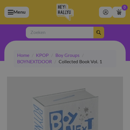
0
Menu
bmenu (Artiesten)
ubmenu (Merchandise)
Zoeken
bmenu (Exclusive)
Home
/
KPOP
/
Boy Groups
/
bmenu (Winkel)
BOYNEXTDOOR
/
Collected Book Vol. 1