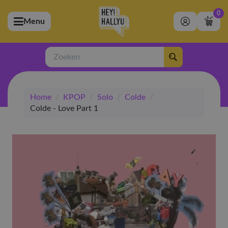
0
Menu
bmenu (Artiesten)
ubmenu (Merchandise)
Zoeken
bmenu (Exclusive)
Home
/
KPOP
/
Solo
/
Colde
/
bmenu (Winkel)
Colde - Love Part 1