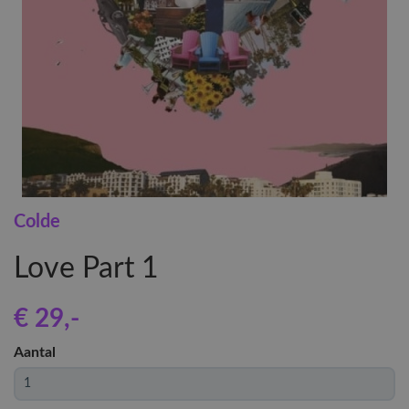
Colde
Love Part 1
€ 29
,-
Aantal