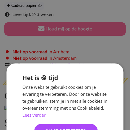
Cadeau papier 3
,-
Levertijd: 2-3 weken
Houd mij op de hoogte
Niet op voorraad
in Arnhem
Niet op voorraad
in Amsterdam
Indien op voorraad
binnen 2 werkdagen
verzonden
Het is 🍪 tijd
Onze website gebruikt cookies om je
ervaring te verbeteren. Door onze website
Omschrijving
te gebruiken, stem je in met alle cookies in
overeenstemming met ons Cookiebeleid.
Lees verder
Specificaties