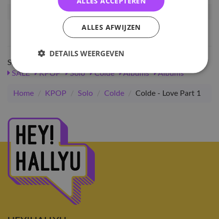
ALLES ACCEPTEREN
Artikelnummer
83743
ALLES AFWIJZEN
EAN nummer
8803581202984
DETAILS WEERGEVEN
Shop meer
SALE
KPOP
Solo
Colde
Albums
Albums
Home
/
KPOP
/
Solo
/
Colde
/
Colde - Love Part 1