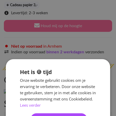
Cadeau papier 3
,-
Levertijd: 2-3 weken
Houd mij op de hoogte
Niet op voorraad
in Arnhem
Indien op voorraad
binnen 2 werkdagen
verzonden
Het is 🍪 tijd
Omschrijving
Onze website gebruikt cookies om je
ervaring te verbeteren. Door onze website
te gebruiken, stem je in met alle cookies in
overeenstemming met ons Cookiebeleid.
Specificaties
Lees verder