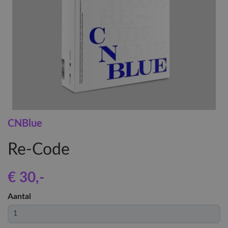
CNBlue
Re-Code
€ 30
,-
Aantal