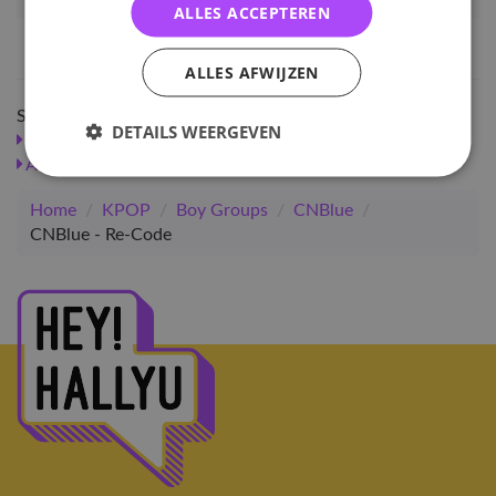
Artikelnummer
7126
ALLES ACCEPTEREN
EAN nummer
8804775152078
ALLES AFWIJZEN
Shop meer
DETAILS WEERGEVEN
SALE
KPOP
Boy Groups
Albums
CNBlue
Albums
Albums
Home
/
KPOP
/
Boy Groups
/
CNBlue
/
CNBlue - Re-Code