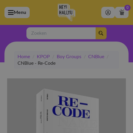
0
Menu
bmenu (Artiesten)
ubmenu (Merchandise)
Zoeken
bmenu (Exclusive)
Home
/
KPOP
/
Boy Groups
/
CNBlue
/
bmenu (Winkel)
CNBlue - Re-Code