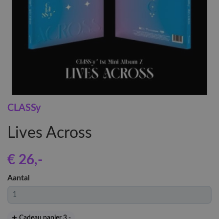
CLASSy
Lives Across
€ 26
,-
Aantal
Cadeau papier 3
,-