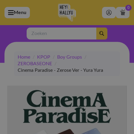
0
Menu
bmenu (Artiesten)
ubmenu (Merchandise)
Zoeken
bmenu (Exclusive)
Home
/
KPOP
/
Boy Groups
/
bmenu (Winkel)
ZEROBASEONE
/
Cinema Paradise - Zerose Ver - Yura Yura