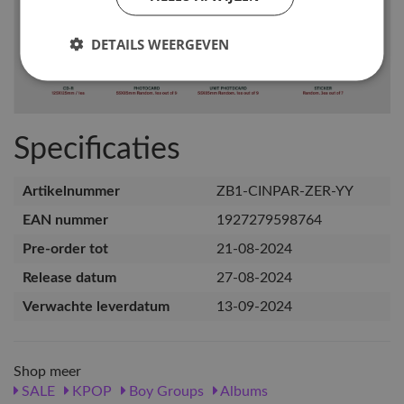
DETAILS WEERGEVEN
Specificaties
Artikelnummer
ZB1-CINPAR-ZER-YY
EAN nummer
1927279598764
Pre-order tot
21-08-2024
Release datum
27-08-2024
Verwachte leverdatum
13-09-2024
Shop meer
SALE
KPOP
Boy Groups
Albums