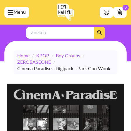
0
Menu
bmenu (Artiesten)
ubmenu (Merchandise)
Zoeken
bmenu (Exclusive)
Home
/
KPOP
/
Boy Groups
/
bmenu (Winkel)
ZEROBASEONE
/
Cinema Paradise - Digipack - Park Gun Wook