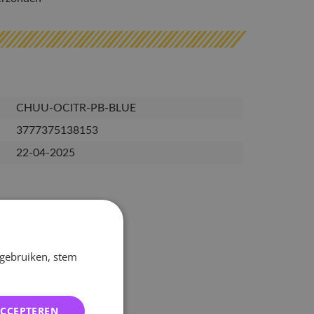
CHUU-OCITR-PB-BLUE
3777375138153
22-04-2025
 gebruiken, stem
ACCEPTEREN