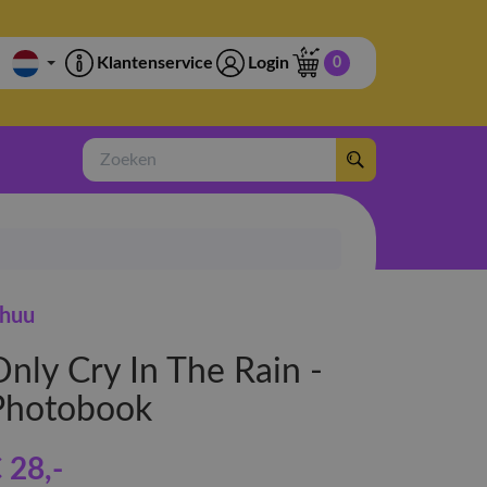
Klantenservice
Login
0
Zoeken
huu
Only Cry In The Rain -
Photobook
 28
,-