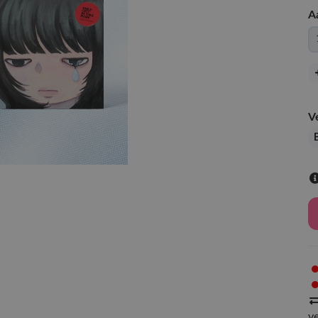
A
V
v