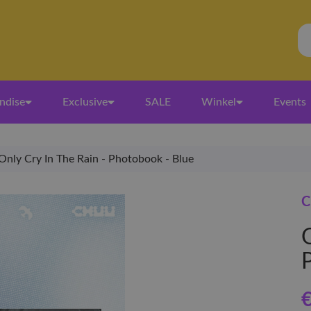
ndise
Exclusive
SALE
Winkel
Events
Only Cry In The Rain - Photobook - Blue
C
€